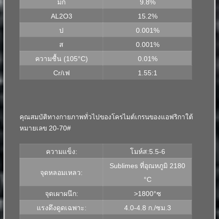
มก
9.8%
AL2O3
15.2%
ป
0.001%
ส
0.001%
ความชื้น (105°C)
0.01%
Cr/เฟ
1.55:1
คุณสมบัติทางกายภาพทั่วไปของโครไมต์เกรนของแอฟริกาใต้
หมายเลข 20-70#
ความแข็ง:
โมห์ส:5.5-6
Sublimes ที่อุณหภูมิ 2180
จุดหลอมเหลว:
°C
จุดเผาผนึก:
>1800°ซ
แรงดึงดูดเฉพาะ:
4.0-4.8 ก./ซม.3