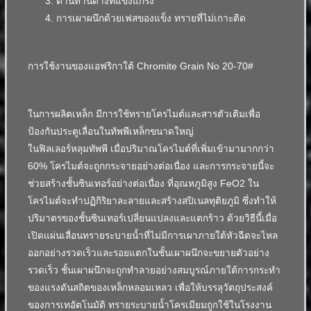
ต้านทานด่างที่แข็งแกร่ง
การเผาผนึกด้วยเฟสของแข็ง ทรายที่ไม่เกาะติด
การใช้งานของแอฟริกาใต้ Chromite Grain No 20-70#
ในการผลิตเหล็ก มีการใช้ทรายโครไมต์และสารตัวเติมเพื่อ
ป้องกันประตูเลื่อนในทัพพีเหล็กขนาดใหญ่
ในฟิลเลอร์หลุมทัพพี เมื่อปริมาณโครไมต์ที่เพิ่มเข้ามามากกว่า
60% โครไมต์จะถูกกระจายอย่างต่อเนื่อง และการกระจายนี้จะ
ช่วยสร้างชั้นซินเทอร์อย่างต่อเนื่อง
ที่อุณหภูมิสูง FeO2 ใน
โครไมต์จะทำปฏิกิริยาละลายและสร้างสปิเนลทุติยภูมิ ซึ่งทำให้
ปริมาตรของชั้นซินเทอร์เปลี่ยนแปลงและแตกร้าว
ด้วยวิธีนี้เมื่อ
เปิดแผ่นเลื่อนทรายระบายน้ำที่ไม่มีการเผาภายใต้หัวฉีดจะไหล
ออกอย่างรวดเร็วและรอยแตกในชั้นเผาผนึกจะขยายตัวอย่าง
รวดเร็ว ชั้นเผาผนึกจะถูกทำลายอย่างสมบูรณ์ภายใต้การกระทำ
ของแรงดันสถิตของเหล็กหลอมเหลว เพื่อให้บรรลุวัตถุประสงค์
ของการเทอัตโนมัติ
ทรายระบายน้ำโครเมียมถูกใช้ในโรงงาน