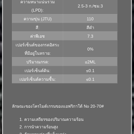
ความหนาแน่นรวม
2.5-3 ก./ซม.3
(LPD):
ความขุ่น (JTU)
110
สี:
สีดำ
ค่าพีเอช
7.3
เปอร์เซ็นต์ของกรดอิสระ
0%
ที่มีอยู่ในทราย:
ปริมาณกรด:
≤2ML
เปอร์เซ็นต์ดิน:
≤0.1
เปอร์เซ็นต์ความชื้น:
≤0.1
ลักษณะของโครไมต์เกรนของแอฟริกาใต้ No 20-70#
ความเสถียรของปริมาณความร้อน
การนำความร้อนสูง