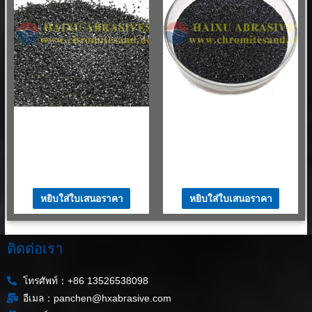
Chromite Sand สำหรับ Ladle
Chromite Sand สำหรับ Ladle
Drainage Sand
Drainage Sand
AFS30-35 ทรายโครไมต์สำหรับ
ทรายแร่โครเมียม Cr2O3 46%
เติมบ่อทัพพี
สำหรับการผลิตเหล็ก
$
530.00
–
$
580.00
/ MT
$
530.00
–
$
580.00
/ MT
หยิบใส่ใบเสนอราคา
หยิบใส่ใบเสนอราคา
ติดต่อเรา
โทรศัพท์：+86 13526538098
อีเมล：panchen@hxabrasive.com