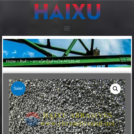
Home
>
สินค้า
>
ทรายโครไมต์ทนไฟ AFS35-40
Sale!