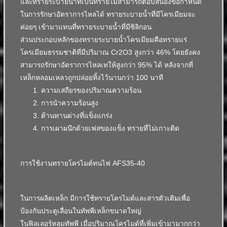
และทรายระบายน้ำที่เป็นทรายไม่สามารถตอบสนองข้อกำหนด
ในการรักษาอัตราการไหลได้
ทรายระบายน้ำที่มีโครเมียมจะ
ค่อยๆ เข้ามาแทนที่ทรายระบายน้ำที่มีซิลิกอน
ส่วนประกอบหลักของทรายระบายน้ำโครเมียมคือทรายแร่
โครเมียมธรรมชาติที่มีปริมาณ Cr2O3 สูงกว่า 46%
โดยยังคง
สามารถรักษาอัตราการไหลเทให้สูงกว่า 95% ได้ หลังจากที่
เหล็กหลอมเหลวถูกปล่อยทิ้งไว้นานกว่า 100 นาที
ความเสถียรของปริมาณความร้อน
การนำความร้อนสูง
ต้านทานด่างที่แข็งแกร่ง
การเผาผนึกด้วยเฟสของแข็ง ทรายที่ไม่เกาะติด
การใช้งานทรายโครไมต์ทนไฟ AFS35-40
ในการผลิตเหล็ก มีการใช้ทรายโครไมต์และสารตัวเติมเพื่อ
ป้องกันประตูเลื่อนในทัพพีเหล็กขนาดใหญ่
ในฟิลเลอร์หลุมทัพพี เมื่อปริมาณโครไมต์ที่เพิ่มเข้ามามากกว่า