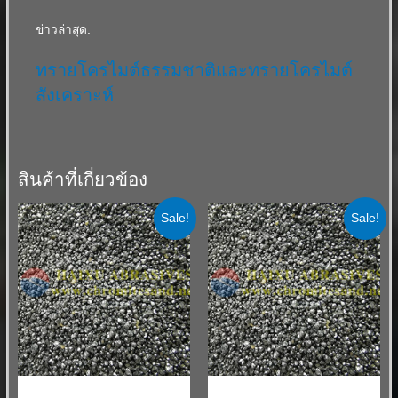
ข่าวล่าสุด:
ทรายโครไมต์ธรรมชาติและทรายโครไมต์
สังเคราะห์
สินค้าที่เกี่ยวข้อง
Sale!
Sale!
Chromite Sand สำหรับ Ladle
Chromite Sand สำหรับ Ladle