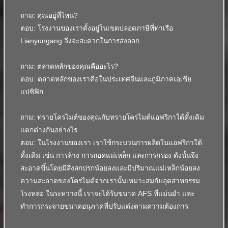
ถาม: คุณอยู่ที่ไหน?
ตอบ: โรงงานของเราตั้งอยู่ในเขตปลอดภาษีที่ท่าเรือ
Lianyungang
จึงจะสะดวกในการส่งออก
ถาม: ตลาดหลักของคุณคืออะไร?
ตอบ: ตลาดหลักของเราคือในประเทศจีนและภูมิภาคเอเชีย
แปซิฟิก
ถาม: ทรายโครไมต์ของคุณกับทรายโครไมต์แอฟริกาใต้ดั้งเดิม
แตกต่างกันอย่างไร
ตอบ: ในโรงงานของเรา เราใช้กระบวนการผลิตในแอฟริกาใต้
ดั้งเดิม เช่น การล้าง การถอดแม่เหล็ก และการกรอง
ดังนั้นจึง
สะอาดขึ้นโดยมีสิ่งสกปรกน้อยลงและมีปริมาณแม่เหล็กน้อยลง
ความสะอาดของโครไมต์จากเรานั้นเหมาะสมกับอุตสาหกรรม
โรงหล่อ
ในระหว่างนี้ เราจะได้รับขนาด AFS ที่แม่นยำ และ
ทำการกระจายขนาดอนุภาคที่ปรับแต่งตามความต้องการ