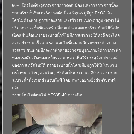
60% โครไมต์จะถูกกระจายอย่างต่อเนื่อง และการกระจายนี้จะ
ช่วยสร้างชั้นซินเทอร์อย่างต่อเนื่อง
ที่อุณหภูมิสูง FeO2 ใน
โครไมต์จะทำปฏิกิริยาละลายและสร้างสปิเนลทุติยภูมิ ซึ่งทำให้
ปริมาตรของชั้นซินเทอร์เปลี่ยนแปลงและแตกร้าว
ด้วยวิธีนี้เมื่อ
เปิดแผ่นเลื่อนทรายระบายน้ำที่ไม่มีการเผาภายใต้หัวฉีดจะไหล
ออกอย่างรวดเร็วและรอยแตกในชั้นเผาผนึกจะขยายตัวอย่าง
รวดเร็ว ชั้นเผาผนึกจะถูกทำลายอย่างสมบูรณ์ภายใต้การกระทำ
ของแรงดันสถิตของเหล็กหลอมเหลว เพื่อให้บรรลุวัตถุประสงค์
ของการเทอัตโนมัติ
ทรายระบายน้ำโครเมียมถูกใช้ในโรงงาน
เหล็กขนาดใหญ่ส่วนใหญ่ ซึ่งคิดเป็นประมาณ 30% ของทราย
ระบายน้ำทั้งหมดสำหรับทัพพี โดยเฉพาะอย่างยิ่งสำหรับทัพพี
กลั่น
ทรายโครไมต์ทนไฟ AFS35-40 การผลิต: