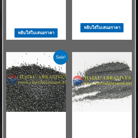
Drainage Sand
Drainage Sand
ทรายโครไมต์ AFS 25-35
วัสดุทนไฟทรายแร่โครเมียม
สำหรับผสมทัพพีเริ่มต้น
$
530.00
–
$
580.00
/ MT
$
530.00
–
$
580.00
/ MT
หยิบใส่ใบเสนอราคา
หยิบใส่ใบเสนอราคา
Sale!
Chromite Sand สำหรับ Ladle
Chromite Sand สำหรับ Ladle
Drainage Sand
Drainage Sand
AFS30-35 ทรายโครไมต์สำหรับ
ทรายโครไมต์สำหรับทรายระบาย
เติมบ่อทัพพี
น้ำของทัพพี