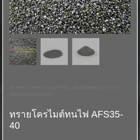
หน้าหลัก
/
Chromite Sand สำหรับ Ladle Drainage Sand
/ ทราย
โครไมต์ทนไฟ AFS35-40
ทรายโครไมต์ทนไฟ AFS35-
40