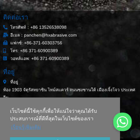
ติดต่อเรา
โทรศัพท์：+86 13526538098
อีเมล：panchen@hxabrasive.com
แฟกซ์: +86-371-60303756
โทร: +86 371-60900389
วอทส์แอพ: +86 371-60900389
ที่อยู่
ที่อยู่
ห้อง 1903 จัตุรัสหยาซิน ไทม์สแควร์ ถนนซงซานใต้ เมืองเจิ้งโจว ประเทศ
จีน
แผนผังเว็บไซต์
เว็บไซต์นี้ใช้คุกกี้เพื่อให้แน่ใจว่าคุณได้รับ
ข่าวสารล่าสุด
ประสบการณ์ที่ดีที่สุดในเว็บไซต์ของเรา
ผงโครไมต์ขนาด 200 เมช/ละเอียดกว่า สำหรับใช้แต่งสีขวดแก้ว
เรียนรู้เพิ่มเติม
ทรายโครไมต์สำหรับงานหล่อโลหะคืออะไร?