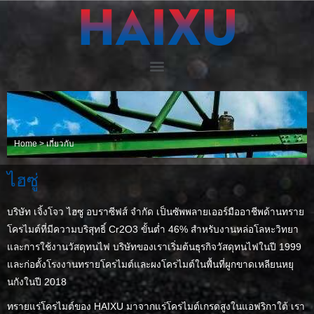
Home
>
เกี่ยวกับ
ไฮซู่
บริษัท เจิ้งโจว ไฮซู อบราซีฟส์ จำกัด เป็นซัพพลายเออร์มืออาชีพด้านทราย
โครไมต์ที่มีความบริสุทธิ์ Cr2O3 ขั้นต่ำ 46% สำหรับงานหล่อโลหะวิทยา
และการใช้งานวัสดุทนไฟ บริษัทของเราเริ่มต้นธุรกิจวัสดุทนไฟในปี 1999
และก่อตั้งโรงงานทรายโครไมต์และผงโครไมต์ในพื้นที่ผูกขาดเหลียนหยุ
นกังในปี 2018
ทรายแร่โครไมต์ของ HAIXU มาจากแร่โครไมต์เกรดสูงในแอฟริกาใต้ เรา