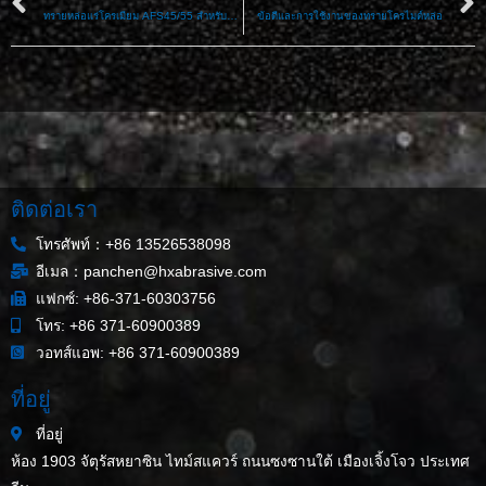
ทรายหล่อแร่โครเมียม AFS45/55 สำหรับการหล่ออุปกรณ์รางรถไฟ
ข้อดีและการใช้งานของทรายโครไมต์หล่อ
ติดต่อเรา
โทรศัพท์：+86 13526538098
อีเมล：panchen@hxabrasive.com
แฟกซ์: +86-371-60303756
โทร: +86 371-60900389
วอทส์แอพ: +86 371-60900389
ที่อยู่
ที่อยู่
ห้อง 1903 จัตุรัสหยาซิน ไทม์สแควร์ ถนนซงซานใต้ เมืองเจิ้งโจว ประเทศ