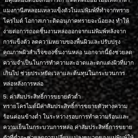
แมงกานีสหลอมเหลวแข็งตัวในแม่พิมพ์ที่ทำจากทราย
โครไมต์ โอกาสเกาะติดอนุภาคทรายจะน้อยลง ทำให้
ง่ายต่อการถอดชิ้นงานหล่อออกจากแม่พิมพ์หลังจาก
การแข็งตัว ลดความหยาบของพื้นผิวและปรับปรุง
คุณภาพผิวสำเร็จของชิ้นงานหล่อ นอกจากนี้ยังช่วยลด
ความจำเป็นในการทำความสะอาดและตกแต่งผิวที่มาก
เกินไป ช่วยประหยัดเวลาและต้นทุนในกระบวนการ
หล่อหลังการหล่อ
5. ค่าสัมประสิทธิ์การขยายตัวต่ำ
ทรายโครไมต์มีค่าสัมประสิทธิ์การขยายตัวทางความ
ร้อนค่อนข้างต่ำ ในระหว่างรอบการทำความร้อนและ
ความเย็นในกระบวนการหล่อ ค่าสัมประสิทธิ์การขยาย
ตัวที่ต่ำจะช่วยลดการเปลี่ยนแปลงขนาดของแม่พิมพ์ให้