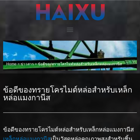
Home
>
ข่าวสาร
>
ข้อดีของทรายโครไมต์หล่อสำหรับเหล็กหล่อแมงกานีส
ข้อดีของทรายโครไมต์หล่อสำหรับเหล็ก
หล่อแมงกานีส
ข้อดีของทรายโครไมต์หล่อสำหรับเหล็กหล่อแมงกานีส
เหล็กหล่อแมงกานีส
เป็นวัสดุหล่อคุณภาพสูงสำหรับชิ้น