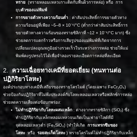
ทราย
(ทรายหลอมเหลวเกาะติดกับพื้นผิวการหล่อ) หรือ การ
ยุบ
ตัวของแม่พิมพ์
การขยายตัวทางความร้อนต่ำ
: ค่าสัมประสิทธิ์การขยายตัวทาง
ความร้อนอยู่ที่เพียง ~5–8 × 10⁻⁶/°C (ต่ำกว่าค่าสัมประสิทธิ์การ
ขยายตัวทางความร้อนของทรายซิลิกาที่ ~12 × 10⁻⁶/°C มาก) ซึ่ง
ช่วยลดการแตกร้าวหรือการเสียรูปของแม่พิมพ์ที่เกิดจากการ
เปลี่ยนแปลงอุณหภูมิอย่างรวดเร็วในระหว่างการหล่อ ช่วยให้แม่
พิมพ์คงรูปทรงไว้ได้เพื่อจำลองรายละเอียดการหล่อที่ละเอียด
2.
ความเฉื่อยทางเคมีที่ยอดเยี่ยม (ทนทานต่อ
ปฏิกิริยาโลหะ)
องค์ประกอบทางเคมีที่เสถียรของทรายโครไมต์ (โดยเฉพาะ FeCr₂O₄)
ช่วยป้องกันปฏิกิริยาที่ไม่พึงประสงค์กับโลหะหลอมเหลวหรือฟลักซ์การหล่อ
ช่วยลดความเสี่ยงต่อข้อบกพร่อง:
ไม่ทำปฏิกิริยากับโลหะผสมเหล็ก
: ต่างจากทรายซิลิกา (SiO₂) ซึ่ง
ทำปฏิกิริยากับเหล็กหลอมเหลวจนเกิดเป็นเฟายาไลต์ที่มี
จุดหลอมเหลวต่ำ (Fe₂SiO₄) (ทำให้เกิด
การแทรกซึมของ
โลหะ
หรือ
รอยสะเก็ดโลหะ
) ทรายโครไมต์ไม่ทำปฏิกิริยากับเหล็ก