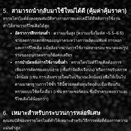
5.
สามารถนำกลับมาใช้ใหม่ได้ดี (คุ้มค่าคุ้มราคา)
ทรายโครไมต์ยังคงคุณสมบัติทางกายภาพและเคมีได้ดีหลังการใช้งาน
ทำให้สามารถรีไซเคิลได้สูง:
อัตราการสึกกร่อนต่ำ
: ความแข็งสูง (ความแข็งโมห์ส ~5.5–6.5)
ช่วยลดการแตกหักของอนุภาคระหว่างการผลิตแม่พิมพ์ การลอก
และการรีไซเคิล แม้หลังจากผ่านการใช้งานหลายรอบ ขนาดและรูป
ร่างของอนุภาคทรายก็ยังคงเสถียร
การบำบัดหลังการใช้งานขั้นต่ำ
: ทรายโครไมต์รีไซเคิลต้องการ
เพียงการคัดกรองแบบง่าย (เพื่อกำจัดสิ่งเจือปน) หรือการปรับสภาพ
เล็กน้อย (เช่น การเติมทรายใหม่ในปริมาณเล็กน้อย) เพื่อให้เป็นไป
ตามมาตรฐานการใช้ซ้ำ วิธีนี้ช่วยลดต้นทุนวัตถุดิบเมื่อเทียบกับ
ทรายแบบใช้ครั้งเดียว (เช่น ทรายเซอร์คอน ซึ่งมีราคาแพงกว่าและ
รีไซเคิลได้น้อยกว่า)
6.
เหมาะสำหรับกระบวนการหล่อพิเศษ
คุณสมบัติของทรายโครไมต์ทำให้เหมาะสำหรับวิธีการหล่อที่ต้องการความ
แม่นยำสูง: