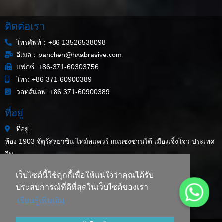
ติดต่อเรา
โทรศัพท์：+86 13526538098
อีเมล：panchen@hxabrasive.com
แฟกซ์: +86-371-60303756
โทร: +86 371-60900389
วอทส์แอพ: +86 371-60900389
ที่อยู่
ที่อยู่
ห้อง 1903 จัตุรัสหยาซิน ไทม์สแควร์ ถนนซงซานใต้ เมืองเจิ้งโจว ประเทศ
จีน
แผนผังเว็บไซต์
เว็บไซต์นี้ใช้คุกกี้เพื่อให้แน่ใจว่าคุณได้รับ
ข่าวสารล่าสุด
ประสบการณ์ที่ดีที่สุดในเว็บไซต์ของเรา
ผงโครไมต์ขนาด 200 เมช/ละเอียดกว่า สำหรับใช้แต่งสีขวดแก้ว
เรียนรู้เพิ่มเติม
ทรายโครไมต์สำหรับงานหล่อโลหะคืออะไร?