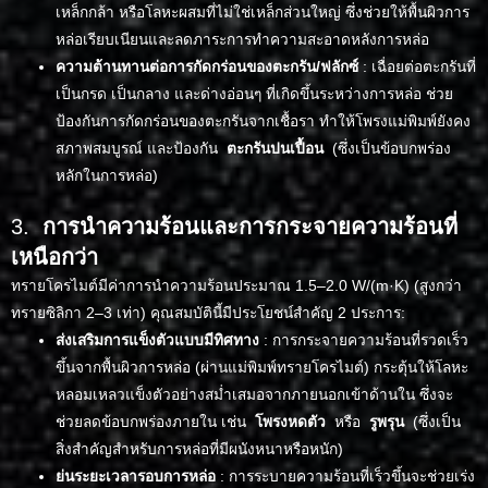
เหล็กกล้า หรือโลหะผสมที่ไม่ใช่เหล็กส่วนใหญ่ ซึ่งช่วยให้พื้นผิวการ
หล่อเรียบเนียนและลดภาระการทำความสะอาดหลังการหล่อ
ความต้านทานต่อการกัดกร่อนของตะกรัน/ฟลักซ์
: เฉื่อยต่อตะกรันที่
เป็นกรด เป็นกลาง และด่างอ่อนๆ ที่เกิดขึ้นระหว่างการหล่อ ช่วย
ป้องกันการกัดกร่อนของตะกรันจากเชื้อรา ทำให้โพรงแม่พิมพ์ยังคง
สภาพสมบูรณ์ และป้องกัน
ตะกรันปนเปื้อน
(ซึ่งเป็นข้อบกพร่อง
หลักในการหล่อ)
3.
การนำความร้อนและการกระจายความร้อนที่
เหนือกว่า
ทรายโครไมต์มีค่าการนำความร้อนประมาณ 1.5–2.0 W/(m·K) (สูงกว่า
ทรายซิลิกา 2–3 เท่า) คุณสมบัตินี้มีประโยชน์สำคัญ 2 ประการ:
ส่งเสริมการแข็งตัวแบบมีทิศทาง
: การกระจายความร้อนที่รวดเร็ว
ขึ้นจากพื้นผิวการหล่อ (ผ่านแม่พิมพ์ทรายโครไมต์) กระตุ้นให้โลหะ
หลอมเหลวแข็งตัวอย่างสม่ำเสมอจากภายนอกเข้าด้านใน ซึ่งจะ
ช่วยลดข้อบกพร่องภายใน เช่น
โพรงหดตัว
หรือ
รูพรุน
(ซึ่งเป็น
สิ่งสำคัญสำหรับการหล่อที่มีผนังหนาหรือหนัก)
ย่นระยะเวลารอบการหล่อ
: การระบายความร้อนที่เร็วขึ้นจะช่วยเร่ง