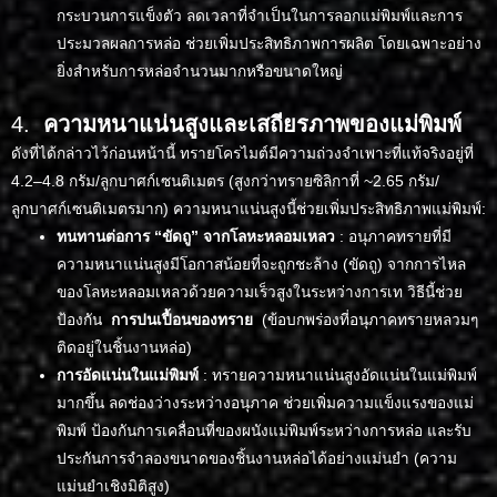
กระบวนการแข็งตัว ลดเวลาที่จำเป็นในการลอกแม่พิมพ์และการ
ประมวลผลการหล่อ ช่วยเพิ่มประสิทธิภาพการผลิต โดยเฉพาะอย่าง
ยิ่งสำหรับการหล่อจำนวนมากหรือขนาดใหญ่
4.
ความหนาแน่นสูงและเสถียรภาพของแม่พิมพ์
ดังที่ได้กล่าวไว้ก่อนหน้านี้ ทรายโครไมต์มีความถ่วงจำเพาะที่แท้จริงอยู่ที่
4.2–4.8 กรัม/ลูกบาศก์เซนติเมตร (สูงกว่าทรายซิลิกาที่ ~2.65 กรัม/
ลูกบาศก์เซนติเมตรมาก) ความหนาแน่นสูงนี้ช่วยเพิ่มประสิทธิภาพแม่พิมพ์:
ทนทานต่อการ “ขัดถู” จากโลหะหลอมเหลว
: อนุภาคทรายที่มี
ความหนาแน่นสูงมีโอกาสน้อยที่จะถูกชะล้าง (ขัดถู) จากการไหล
ของโลหะหลอมเหลวด้วยความเร็วสูงในระหว่างการเท วิธีนี้ช่วย
ป้องกัน
การปนเปื้อนของทราย
(ข้อบกพร่องที่อนุภาคทรายหลวมๆ
ติดอยู่ในชิ้นงานหล่อ)
การอัดแน่นในแม่พิมพ์
: ทรายความหนาแน่นสูงอัดแน่นในแม่พิมพ์
มากขึ้น ลดช่องว่างระหว่างอนุภาค ช่วยเพิ่มความแข็งแรงของแม่
พิมพ์ ป้องกันการเคลื่อนที่ของผนังแม่พิมพ์ระหว่างการหล่อ และรับ
ประกันการจำลองขนาดของชิ้นงานหล่อได้อย่างแม่นยำ (ความ
แม่นยำเชิงมิติสูง)